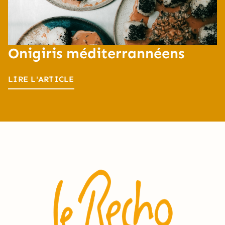
Onigiris méditerrannéens
LIRE L'ARTICLE