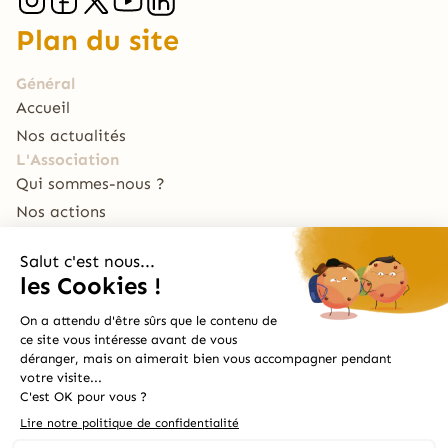
Plan du site
Général
Accueil
Nos actualités
L'Association
Qui sommes-nous ?
Nos actions
Nous soutenir
Le Traiteur
La Table du RECHO
Archive
Le Bal Café par Le RECHO
Mentions Légales
Design et développement
© 2024 Le Recho
par
Léo Ramaën