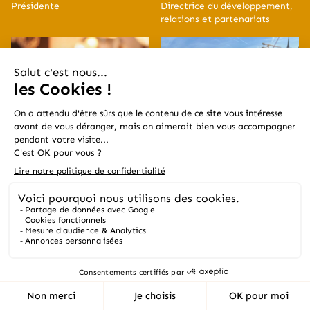
Présidente
Directrice du développement,
relations et partenariats
Inela Hajdarevic
Marion
Jardin
Haudebault
Co-dirigeante & Directrice
Cheffe de projet et
d'exploitation
responsable commerciale