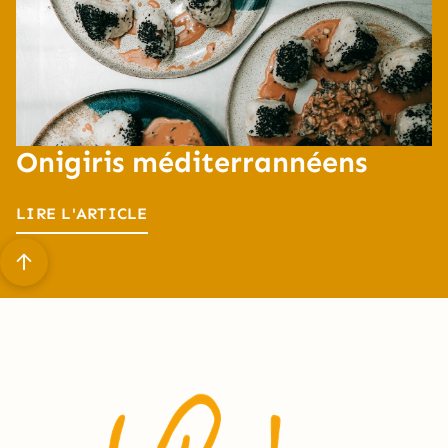
Onigiris méditerrannéens
LIRE L'ARTICLE