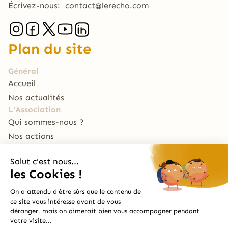
Écrivez-nous:
contact@lerecho.com
Plan du site
Général
Accueil
Nos actualités
L'Association
Qui sommes-nous ?
Nos actions
Nous soutenir
Le Traiteur
La Table du RECHO
Archive
Le Bal Café par Le RECHO