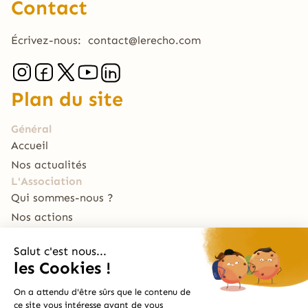
Contact
Écrivez-nous:
contact@lerecho.com
Plan du site
Général
Accueil
Nos actualités
L'Association
Qui sommes-nous ?
Nos actions
Nous soutenir
Le Traiteur
La Table du RECHO
Archive
Le Bal Café par Le RECHO