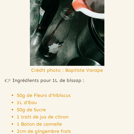
Crédit photo : Baptiste Varape
👉 Ingrédients pour 1L de bissap :
50g de Fleurs d'hibiscus
1L d'Eau
50g de Sucre
1 trait de Jus de citron
1 Baton de cannelle
2cm de gingembre frais