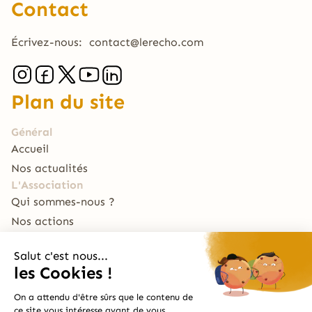
Contact
Écrivez-nous:
contact@lerecho.com
Plan du site
Général
Accueil
Nos actualités
L'Association
Qui sommes-nous ?
Nos actions
Nous soutenir
Le Traiteur
La Table du RECHO
Archive
Le Bal Café par Le RECHO