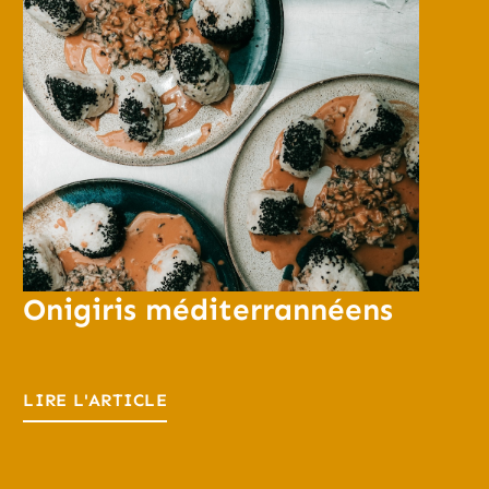
Onigiris méditerrannéens
LIRE L'ARTICLE