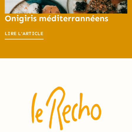
Onigiris méditerrannéens
LIRE L'ARTICLE