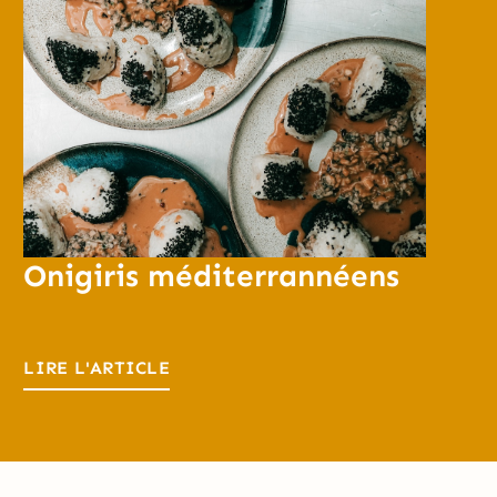
Onigiris méditerrannéens
LIRE L'ARTICLE