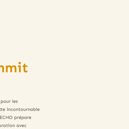
mmit
pour les
tte incontournable
e RECHO prépare
oration avec